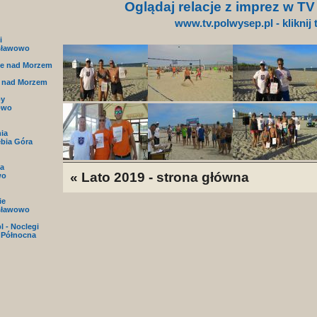
Oglądaj relacje z imprez w T
www.tv.polwysep.pl - kliknij 
i
sławowo
e nad Morzem
 nad Morzem
py
owo
nia
ębia Góra
a
« Lato 2019 - strona główna
wo
ie
sławowo
l - Noclegi
 Północna