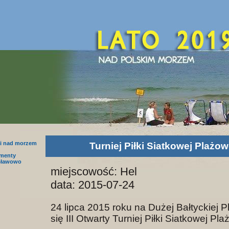
i nad morzem
Turniej Piłki Siatkowej Plażow
amenty
sławowo
miejscowość: Hel
data: 2015-07-24
24 lipca 2015 roku na Dużej Bałtyckiej P
się III Otwarty Turniej Piłki Siatkowej Pl