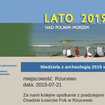
i nad morzem
Niedziela z archeologią 2015
amenty
sławowo
miejscowość: Rzucewo
data: 2015-07-21
Za nami kolejne spotkanie z pradziejam
Osadzie Łowców Fok w Rzucewie.