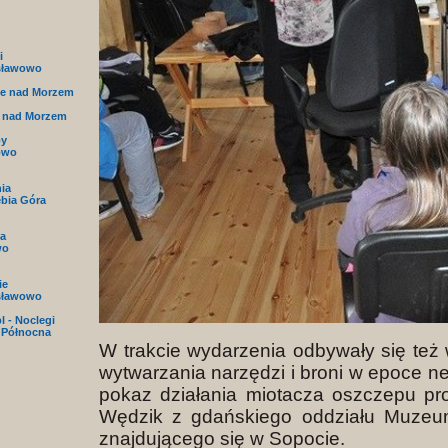
i
sławowo
e nad Morzem
 nad Morzem
py
owo
nia
ębia Góra
a
wo
ie
sławowo
l - Noclegi
 Północna
W trakcie wydarzenia odbywały się też
wytwarzania narzędzi i broni w epoce neo
pokaz działania miotacza oszczepu pr
Wędzik z gdańskiego oddziału Muzeu
znajdującego się w Sopocie.