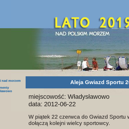
i nad morzem
Aleja Gwiazd Sportu 
amenty
sławowo
miejscowość: Władysławowo
data: 2012-06-22
W piątek 22 czerwca do Gwiazd Sportu w
dołączą kolejni wielcy sportowcy.