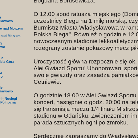
Bogdana Borusewicza.
O 12.00 spod ratusza miejskiego (Dom
i
uczestnicy Biegu na 1 milę morską, cz
sławowo
Burmistrz Miasta Władysławowa w rama
e nad Morzem
Polska Biega". Również o godzinie 12.
 nad Morzem
nowoczesnym stadionie lekkoatletyc
py
rozegrany zostanie pokazowy mecz piłk
owo
nia
Uroczystość główna rozpocznie się ok.
ębia Góra
Alei Gwiazd Sportu! Uhonorowani spor
a
swoje gwiazdy oraz zasadzą pamiątko
wo
Cetniewie.
ie
sławowo
O godzinie 18.00 w Alei Gwiazd Sportu
l - Noclegi
koncert, następnie o godz. 20:00 na te
 Północna
się transmisja meczu 1/4 finału Mistrz
stadionu w Gdańsku. Zwieńczeniem im
parada sztucznych ogni po zmroku.
Serdecznie zapraszamy do Władysław