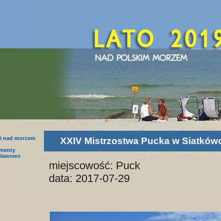
i nad morzem
XXIV Mistrzostwa Pucka w Siatków
amenty
sławowo
miejscowość: Puck
data: 2017-07-29