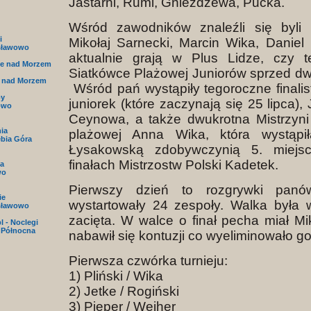
Jastarni, Rumi, Gnieżdżewa, Pucka.
Wśród zawodników znaleźli się byli r
i
Mikołaj Sarnecki, Marcin Wika, Daniel P
sławowo
aktualnie grają w Plus Lidze, czy t
e nad Morzem
Siatkówce Plażowej Juniorów sprzed dw
 nad Morzem
Wśród pań wystąpiły tegoroczne finalist
py
juniorek (które zaczynają się 25 lipca),
owo
Ceynowa, a także dwukrotna Mistrzyni
nia
plażowej Anna Wika, która wystąpi
ębia Góra
Łysakowską zdobywczynią 5. miejs
finałach Mistrzostw Polski Kadetek.
a
wo
Pierwszy dzień to rozgrywki panów
ie
wystartowały 24 zespoły. Walka była
sławowo
zacięta. W walce o finał pecha miał Mik
l - Noclegi
 Północna
nabawił się kontuzji co wyeliminowało g
Pierwsza czwórka turnieju:
1) Pliński / Wika
2) Jetke / Rogiński
3) Pieper / Wejher