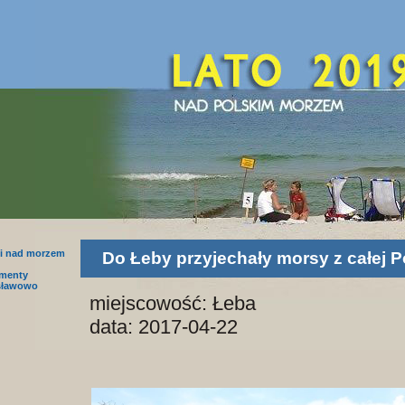
i nad morzem
Do Łeby przyjechały morsy z całej Po
amenty
sławowo
miejscowość: Łeba
data: 2017-04-22