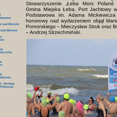
Stowarzyszenie „Łeba Mors Poland 
Gmina Miejska Łeba, Port Jachtowy w
Podstawowa im. Adama Mickiewicza 
i
sławowo
honorowy nad wydarzeniem objął Mar
e nad Morzem
Pomorskiego – Mieczysław Struk oraz B
 nad Morzem
– Andrzej Strzechmiński.
py
owo
nia
ębia Góra
a
wo
ie
sławowo
l - Noclegi
 Północna