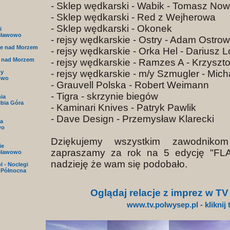
- Sklep wędkarski - Wabik - Tomasz Now
- Sklep wędkarski - Red z Wejherowa
- Sklep wędkarski - Okonek
i
sławowo
- rejsy wędkarskie - Ostry - Adam Ostrow
e nad Morzem
- rejsy wędkarskie - Orka Hel - Dariusz 
 nad Morzem
- rejsy wędkarskie - Ramzes A - Krzyszto
- rejsy wędkarskie - m/y Szmugler - Mich
py
owo
- Grauvell Polska - Robert Weimann
- Tigra - skrzynie biegów
nia
ębia Góra
- Kaminari Knives - Patryk Pawlik
- Dave Design - Przemysław Klarecki
a
wo
Dziękujemy wszystkim zawodniko
ie
zapraszamy za rok na 5 edycję "F
sławowo
nadzieję że wam się podobało.
l - Noclegi
 Północna
Oglądaj relacje z imprez w T
www.tv.polwysep.pl - kliknij 