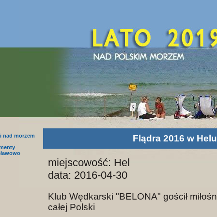
i nad morzem
Flądra 2016 w Helu
amenty
sławowo
miejscowość: Hel
data: 2016-04-30
Klub Wędkarski "BELONA" gościł miłośni
całej Polski